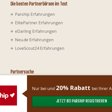
Die besten Partnerbörsen im Test
Parship Erfahrungen
ElitePartner Erfahrungen
eDarling Erfahrungen
Neu.de Erfahrungen
LoveScout24 Erfahrungen
Partnersuche
Partner finden mit 30
20% Rabatt
Nur bei uns!
bei Ihrer 
Partner finden mit 40
Partner finden mit 50
JETZT BEI PARSHIP REGISTRIEREN
Partner finden mit 60